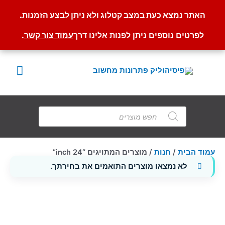
האתר נמצא כעת במצב קטלוג ולא ניתן לבצע הזמנות.
לפרטים נוספים ניתן לפנות אלינו דרך
עמוד צור קשר
.
ילוג
תוכן
תפרי
ראשי
Products
search
עמוד הבית
/
חנות
/ מוצרים המתויגים “24 inch”
לא נמצאו מוצרים התואמים את בחירתך.