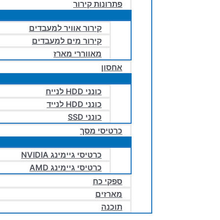
פתרונות קירור
קירור אוויר למעבדים
קירור מים למעבדים
מאווררי מארז
אחסון
כונני HDD לנייח
כונני HDD לנייד
כונני SSD
כרטיסי מסך
כרטיסי גיימינג NVIDIA
כרטיסי גיימינג AMD
ספקי כח
מארזים
תוכנה