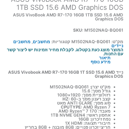
1TB SSD 15.6 AMD Graphics DOS
ASUS VivoBook AMD R7-170 16GB 1TB SSD 15.6 AMD
Graphics DOS
SKU:
M1502NAQ-BQ061
מק"ט:
M1502NAQ-BQ061
קטגוריות:
מחשבים
,
מחשבים
ניידים
המוצר מוצג כעת בקטלוג. לקבלת מחיר וזמינות יש ליצור קשר
עם החנות.
תיאור
מידע נוסף
נייד ASUS Vivobook AMD R7-170 16GB 1T SSD 15.6 AMD
Graphics DOS
מק"ט יצרן:
M1502NAQ-BQ061
גודל מסך:
15.6
רזולוציית מסך:
1920×1080
קצב רענון מסך ב-HZ:
60
סוג מסך:
ANTI GLARE מאט
CPUTYPE:
AMD Ryzen 7
מעבד:
AMD Ryzen™ 7 170
אחסון ראשי:
1TB NVME GEN4
נפח זיכרון:
16GB
חיבורי תצוגה:
1X HDMI
חריצי זכרון פנויים:
8GB מובנה + 8GB בחריץ