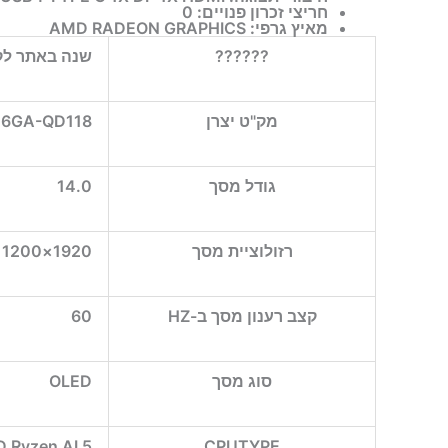
חריצי זכרון פנויים:
0
מאיץ גרפי:
AMD RADEON GRAPHICS
??????
שנה באתר לק
מק"ט יצרן
6GA-QD118
גודל מסך
14.0
רזולוציית מסך
1920×1200 OLED
קצב רענון מסך ב-HZ
60
סוג מסך
OLED
 Ryzen AI 5
CPUTYPE