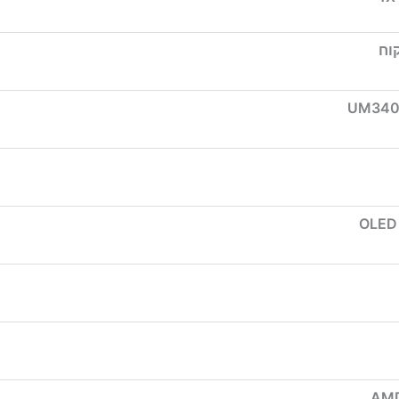
וח
UM340
AMD