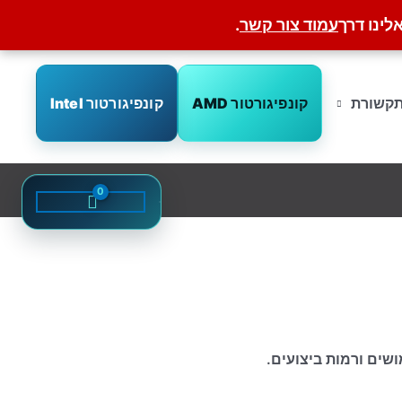
לינו דרך
עמוד צור קשר
.
קונפיגורטור AMD
קונפיגורטור Intel
קשורת
שים ורמות ביצועים.