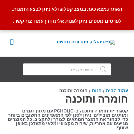
האתר נמצא כעת במצב קטלוג ולא ניתן לבצע הזמנות.
לפרטים נוספים ניתן לפנות אלינו דרך
עמוד צור קשר
.
ילוג
תוכן
תפרי
ראשי
Products
search
עמוד הבית
/
חנות
/ חומרה ותוכנה
חומרה ותוכנה
קטגוריית חומרה ותוכנה ב-PCHOLIC עם מגוון דגמים
ומותגים מובילים. ניתן לסנן לפי המאפיינים החשובים ביותר
כדי לבחור את המוצר המתאים לצורך ולתקציב. כל המוצרים
מגיעים עם אחריות, שירות מקצועי ומלאי מתעדכן באופן
שוטף.