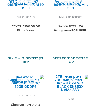
אזל מן המלאי
אזל מן המלאי
זכרון לנייח DDR5
חומרה ותוכנה
זכרון לנייח Corsair
לוח אם מתוקן למעבדי
Vengeance RGB 16GB
אינטל דור 10
GIGABYTE B460M
DDR5 6000Mhz C38
DS3H
לקבלת מחיר יש ליצור
לקבלת מחיר יש ליצור
קשר
קשר
אזל מן המלאי
חומרה ותוכנה
אחסון
כרטיס מסך Gigabyte