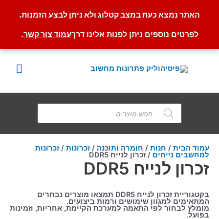
האתר נמצא כעת במצב קטלוג ולא ניתן לבצע הזמנות.
לפרטים נוספים ניתן לפנות אלינו דרך
עמוד צור קשר
.
ילוג
תוכן
תפרי
ראשי
Products
search
עמוד הבית
/
חנות
/
חומרה ותוכנה
/
זכרונות
/
זכרונות
למחשבים נייחים
/ זכרון לנייח DDR5
זכרון לנייח DDR5
בקטגוריית זכרון לנייח DDR5 תמצאו מוצרים נבחרים
המתאימים למגוון שימושים ורמות ביצועים.
מומלץ לבחור לפי התאמה למערכת הקיימת, אחריות, וזמינות
בפועל.