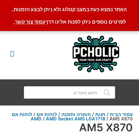
האתר נמצא כעת במצב קטלוג ולא ניתן לבצע הזמנות.
לפרטים נוספים ניתן לפנות אלינו דרך
עמוד צור קשר
.
ילוג
תוכן
תפרי
ראשי
Products
search
עמוד הבית
/
חנות
/
חומרה ותוכנה
/
לוחות אם
/
לוחות אם
AMD
/
AMD Socket AM5 LGA1718
/ AM5 X870
AM5 X870