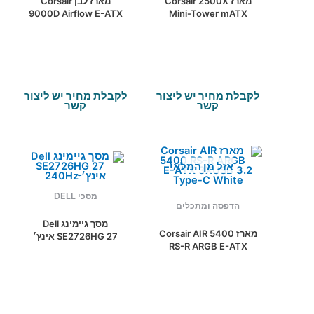
מארז Corsair 2500X
מארז לבן Corsair
9000D Airflow E-ATX
Mini-Tower mATX
Super-Tower Type-C
Tempered Glass NO
InfiniRai
FANS
לקבלת מחיר יש ליצור
לקבלת מחיר יש ליצור
קשר
קשר
אזל מן המלאי
מסכי DELL
הדפסה ומתכלים
מסך גיימינג Dell
מארז Corsair AIR 5400
SE2726HG 27 אינץ׳
RS-R ARGB E-ATX
FHD 240Hz IPS
3XUSB 3.2 Type-C
White