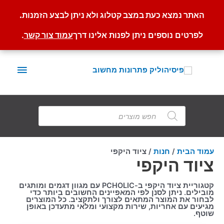
האתר נמצא כעת במצב קטלוג ולא ניתן לבצע הזמנות.
לפרטים נוספים ניתן לפנות אלינו דרך
עמוד צור קשר
.
ילוג
תוכן
תפריט
ראשי
Products
search
עמוד הבית
/
חנות
/ ציוד היקפי
ציוד היקפי
קטגוריית ציוד היקפי ב-PCHOLIC עם מגוון דגמים ומותגים
מובילים. ניתן לסנן לפי המאפיינים החשובים ביותר כדי
לבחור את המוצר המתאים לצורך ולתקציב. כל המוצרים
מגיעים עם אחריות, שירות מקצועי ומלאי מתעדכן באופן
שוטף.