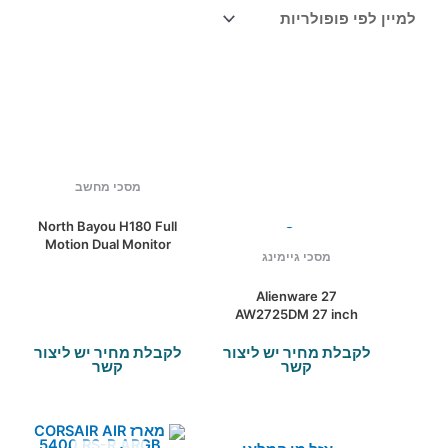
פופולריות
מסכי מחשב
North Bayou H180 Full
Motion Dual Monitor
מסכי גיימינג
Desk Mount Stand
Alienware 27
AW2725DM 27 inch
QHD 1440p 180Hz
1ms Display, IPS,
לקבלת מחיר יש ליצור
לקבלת מחיר יש ליצור
קשר
קשר
NVIDIA G-SYNC
Compatible, AMD
Freesync, VESA
AdaptiveSync Gaming
Monitor