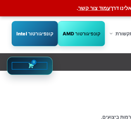
לינו דרך
עמוד צור קשר
.
קונפיגורטור AMD
קונפיגורטור Intel
קשורת