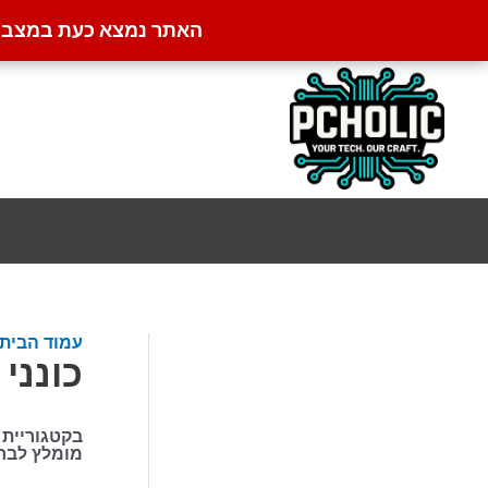
האתר נמצא כעת במצב קט
ילוג
תוכן
עמוד הבית
כונני SSD
בקטגוריית כונני SSD תמצאו מוצרים נבחרים המתאימים למג
מומלץ לבחו