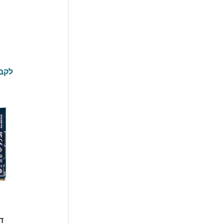
D
לקבל