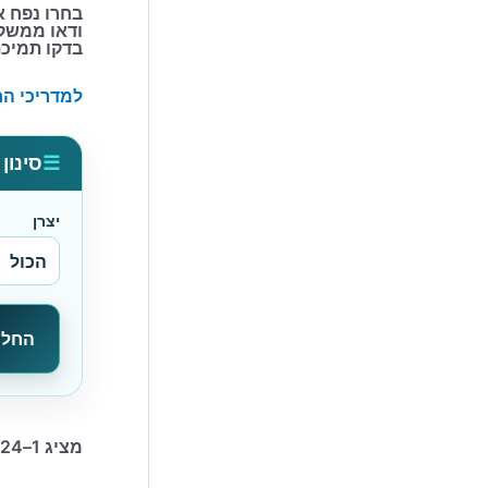
בחרו נפח א
ודאו ממשק מתאים:
בדקו תמיכת
למדריכי הח
☰
סינון
יצרן
החל ס
מציג 1–24 מתוך 105 תוצאות