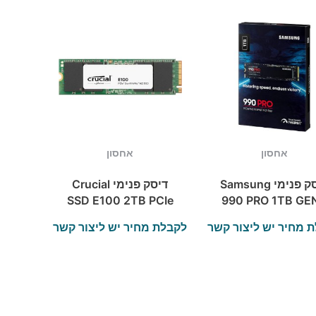
אחסון
אחסון
דיסק פנימי Samsung
דיסק פנימי Crucial
SSD E100 2TB PCIe
990 PRO 1TB GE
Gen4 2280 NVMe
up to 7450 rea
 מחיר יש ליצור קשר
לקבלת מחיר יש ליצור קשר
M.2
6900 Write