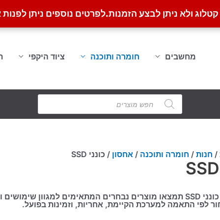
לוג ולא ניתן לבצע הזמנות.
לפרטים נוספים ניתן לפנות א
מחשבים
חומרה ותוכנה
ציוד היקפי
ת
Products
search
/
חנות
/
חומרה ותוכנה
/
אחסון
/ כונני SSD
וון שימושים ורמות ביצועים.
ר לפי התאמה למערכת הקיימת, אחריות, וזמינות בפועל.