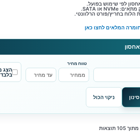
חסון לפי שימוש בפועל.
 NVMe או SATA.
 הלוח בחריץ/פורט הרלוונטי.
ומרה המלאים לחצו כאן
 אחסון
טווח מחיר
הצג מ
בלבד
ינון
ניקוי הכול
ממוין
לפי
פופולריות