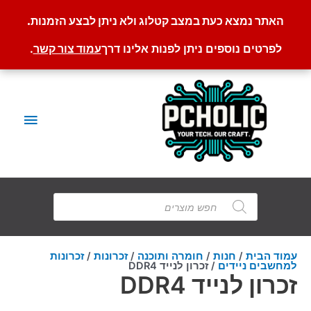
האתר נמצא כעת במצב קטלוג ולא ניתן לבצע הזמנות.
לפרטים נוספים ניתן לפנות אלינו דרך
עמוד צור קשר
.
ילוג
תוכן
תפריט
ראשי
Products
search
עמוד הבית
/
חנות
/
חומרה ותוכנה
/
זכרונות
/
זכרונות
למחשבים ניידים
/ זכרון לנייד DDR4
זכרון לנייד DDR4