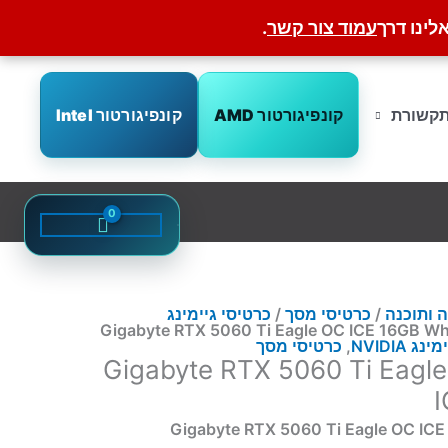
לינו דרך
עמוד צור קשר
.
קונפיגורטור AMD
קונפיגורטור Intel
קשורת
 ותוכנה
/
כרטיסי מסך
/
כרטיסי גיימינג
 NVIDIA
,
כרטיסי מסך
 מסך Gigabyte RTX 5060 Ti Eagle OC
I