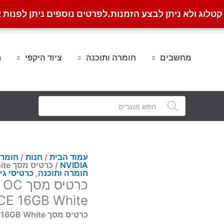
לוג ולא ניתן לבצע הזמנות.
לפרטים נוספים ניתן לפנות א
מחשבים
חומרה ותוכנה
ציוד היקפי
ת
Products
search
עמוד הבית
/
חנות
/
חומרה
NVIDIA
/ כרטיס מסך Gigabyte RTX 5060 Ti Eagle OC ICE 16GB White
חומרה ותוכנה
,
כרטיסי גיימינג
כרטיס
CE 16GB White
כרטיס מסך Gigabyte RTX 5060 Ti Eagle OC ICE 16GB White