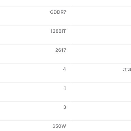
GDDR7
128BIT
2617
נית
4
1
3
650W