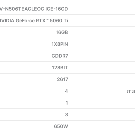
V-N506TEAGLEOC ICE-16GD
NVIDIA GeForce RTX™ 5060 Ti
16GB
1X8PIN
GDDR7
128BIT
2617
נית
4
1
3
650W