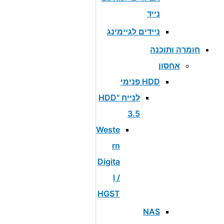
נייד
ניידים לגיימינג
חומרה ותוכנה
אחסון
HDD פנימי
לנייח "HDD
3.5
Weste
rn
Digita
l /
HGST
NAS