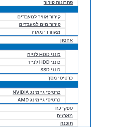
פתרונות קירור
קירור אוויר למעבדים
קירור מים למעבדים
מאווררי מארז
אחסון
כונני HDD לנייח
כונני HDD לנייד
כונני SSD
כרטיסי מסך
כרטיסי גיימינג NVIDIA
כרטיסי גיימינג AMD
ספקי כח
מארזים
תוכנה