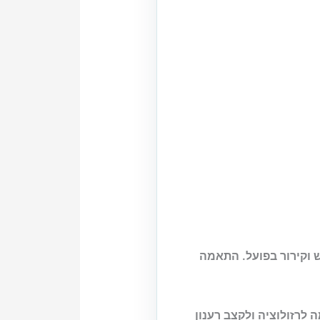
VRA, צריכת חשמל, רעש וקירור בפועל. התאמה
לרזולוציה ולקצב רענון