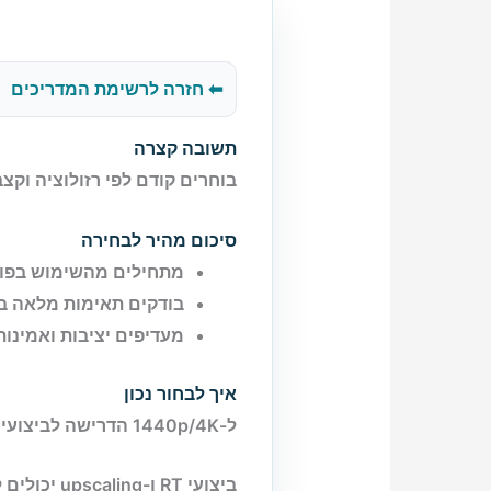
⬅ חזרה לרשימת המדריכים
תשובה קצרה
בוחרים קודם לפי רזולוציה וקצב רענ
סיכום מהיר לבחירה
מתחילים מהשימוש בפוע
בודקים תאימות מלאה בין
מעדיפים יציבות ואמינות ל
איך לבחור נכון
ל-1440p/4K הדרישה לביצועים ול-VRAM עולה משמעותית.
ביצועי RT ו-upscaling יכולים להשפיע על חוויית המשחק.