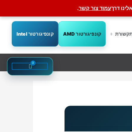
לינו דרך
עמוד צור קשר
.
קונפיגורטור AMD
קונפיגורטור Intel
קשורת