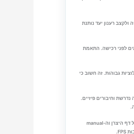
ה לרזולוציה ולקצב רענון יעד נותנת
מים לפני רכישה. התאמת
יות גבוהות. זה חשוב כי
 רשימת תמיכה של היצרן, גרסת BIOS/קושחה נדרשת וחיבורים פיזיים.
.
לא. מפרט שיווקי הוא נקודת פתיחה בלבד; אימות מול דף היצרן וה-manual