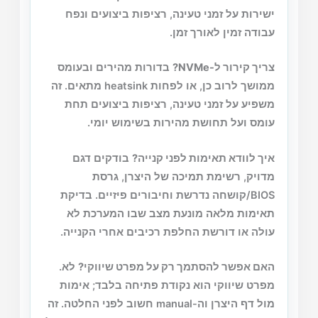
ישירות על זמני טעינה, רציפות ביצועים ונפח
עבודה זמין לאורך זמן.
צריך קירור ל-NVMe?
בדורות מהירים ובעומס
ממושך לרוב כן, או לפחות heatsink מתאים. זה
משפיע על זמני טעינה, רציפות ביצועים תחת
עומס ועל תחושת מהירות בשימוש יומי.
איך לוודא תאימות לפני קנייה?
בודקים דגם
מדויק, רשימת תמיכה של היצרן, גרסת
BIOS/קושחה נדרשת וחיבורים פיזיים. בדיקת
תאימות מלאה מונעת מצב שבו המערכת לא
עולה או דורשת החלפת רכיבים אחרי הקנייה.
האם אפשר להסתמך רק על מפרט שיווקי?
לא.
מפרט שיווקי הוא נקודת פתיחה בלבד; אימות
מול דף היצרן וה-manual חשוב לפני החלטה. זה