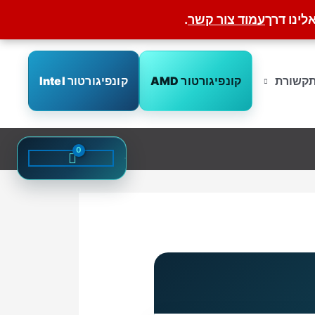
לינו דרך
עמוד צור קשר
.
קונפיגורטור AMD
קונפיגורטור Intel
קשורת