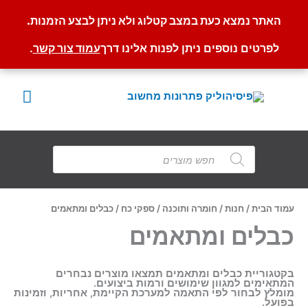
האתר נמצא כעת במצב קטלוג ולא ניתן לבצע הזמנות.
לפרטים נוספים ניתן לפנות אלינו דרך
עמוד צור קשר
.
ילוג
תוכן
תפרי
ראשי
Products
search
עמוד הבית
/
חנות
/
חומרה ותוכנה
/
ספקי כח
/ כבלים ומתאמים
כבלים ומתאמים
בקטגוריית כבלים ומתאמים תמצאו מוצרים נבחרים
המתאימים למגוון שימושים ורמות ביצועים.
מומלץ לבחור לפי התאמה למערכת הקיימת, אחריות, וזמינות
בפועל.