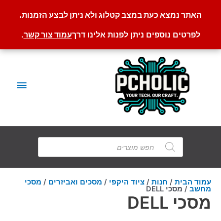
האתר נמצא כעת במצב קטלוג ולא ניתן לבצע הזמנות.
לפרטים נוספים ניתן לפנות אלינו דרך
עמוד צור קשר
.
ילוג
תוכן
תפריט
ראשי
Products
search
עמוד הבית
/
חנות
/
ציוד היקפי
/
מסכים ואביזרים
/
מסכי
מחשב
/ מסכי DELL
מסכי DELL