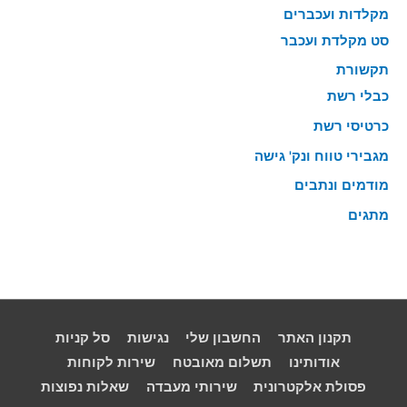
מקלדות ועכברים
סט מקלדת ועכבר
תקשורת
כבלי רשת
כרטיסי רשת
מגבירי טווח ונק' גישה
מודמים ונתבים
מתגים
תקנון האתר
החשבון שלי
נגישות
סל קניות
אודותינו
תשלום מאובטח
שירות לקוחות
פסולת אלקטרונית
שירותי מעבדה
שאלות נפוצות