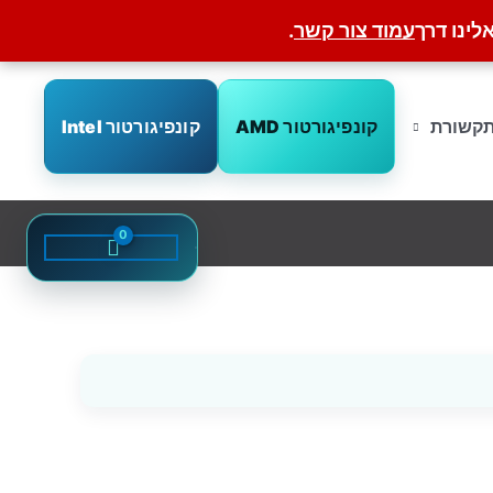
לינו דרך
עמוד צור קשר
.
קונפיגורטור AMD
קונפיגורטור Intel
קשורת