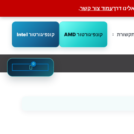
לינו דרך
עמוד צור קשר
.
קונפיגורטור AMD
קונפיגורטור Intel
קשורת