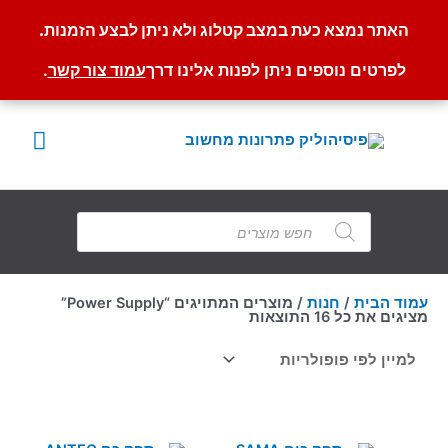
האתר נמצא כעת במצב קטלוג ולא ניתן לבצע הזמנות.
לפרטים נוספים ניתן לפנות אלינו דרך
עמוד צור קשר
.
ילוג
תוכן
תפרי
ראשי
Products
search
עמוד הבית
/
חנות
/ מוצרים המתויגים “Power Supply”
ממוין
מציגים את כל ⁦16⁩ התוצאות
לפי
פופולריות