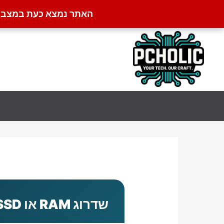
האתר נמצא כעת במצב קט
ילוג
תוכן
שדרוג RAM או SSD – מה עדיף קודם?