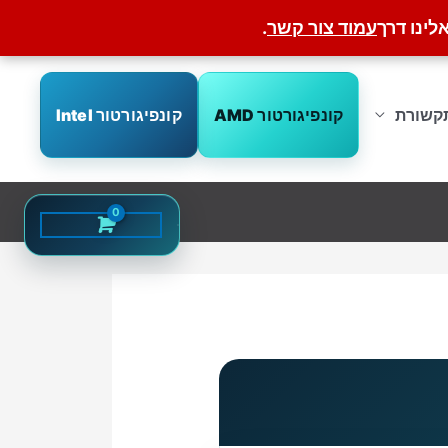
לינו דרך
עמוד צור קשר
.
קונפיגורטור AMD
קונפיגורטור Intel
קשורת