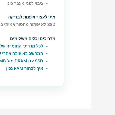
גיבוי לפני מעבר כונן
מתי לעצור ולפנות לבדיקה
SSD לא יפתור מחסור אמיתי ב‑RAM, ו‑RAM נוסף לא יתקן כונן איטי או כונן שמתחיל להיכשל.
מדריכים וכלים משלימים
לכל מדריכי החומרה של PCHolic
המחשב לא עולה אחרי שדרו
SSD עם DRAM מול HMB – מה המשמעות בשימוש יומי
איך לבחור RAM נכון