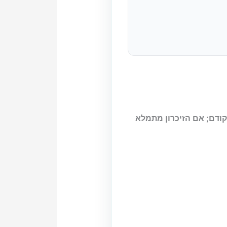
 המערכת משתמשת בכונן מכני או שהאחסון הוא צוואר הבקבוק — SSD קודם; אם הזיכרון מתמלא