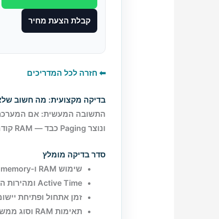
קבלת הצעת מחיר
⬅ חזרה לכל המדריכים
בדיקה מקצועית: מה חשוב של
התשובה המעשית:
ונוצר Paging כבד — RAM קודם. מודדים בזמן השימוש שמפריע.
סדר בדיקה מומלץ
שימוש RAM ו‑Committed memory
Active Time ומהירות הכונן
זמן אתחול ופתיחת יישומ
תאימות RAM וסוג ממשק האחסון