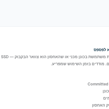
א לפספס
אם
ים