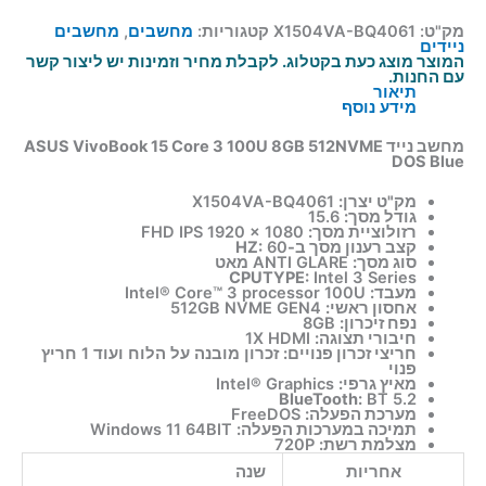
מק"ט:
X1504VA-BQ4061
קטגוריות:
מחשבים
,
מחשבים
ניידים
המוצר מוצג כעת בקטלוג. לקבלת מחיר וזמינות יש ליצור קשר
עם החנות.
תיאור
מידע נוסף
מחשב נייד ASUS VivoBook 15 Core 3 100U 8GB 512NVME
DOS Blue
מק"ט יצרן:
X1504VA-BQ4061
גודל מסך:
15.6
רזולוציית מסך:
FHD IPS 1920 x 1080
קצב רענון מסך ב-HZ:
60
סוג מסך:
ANTI GLARE מאט
CPUTYPE:
Intel 3 Series
מעבד:
Intel® Core™ 3 processor 100U
אחסון ראשי:
512GB NVME GEN4
נפח זיכרון:
8GB
חיבורי תצוגה:
1X HDMI
חריצי זכרון פנויים:
זכרון מובנה על הלוח ועוד 1 חריץ
פנוי
מאיץ גרפי:
Intel® Graphics
BlueTooth:
BT 5.2
מערכת הפעלה:
FreeDOS
תמיכה במערכות הפעלה:
Windows 11 64BIT
מצלמת רשת:
720P
אחריות
שנה