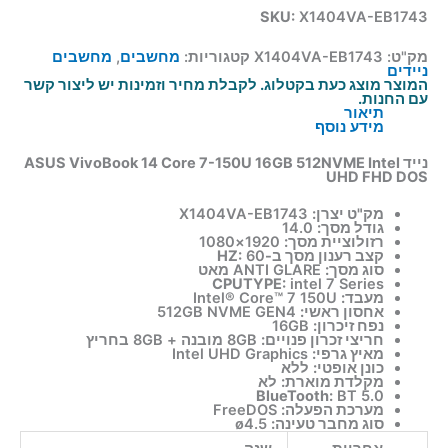
SKU:
X1404VA-EB1743
מק"ט:
X1404VA-EB1743
קטגוריות:
מחשבים
,
מחשבים
ניידים
המוצר מוצג כעת בקטלוג. לקבלת מחיר וזמינות יש ליצור קשר
עם החנות.
תיאור
מידע נוסף
נייד ASUS VivoBook 14 Core 7-150U 16GB 512NVME Intel
UHD FHD DOS
מק"ט יצרן:
X1404VA-EB1743
גודל מסך:
14.0
רזולוציית מסך:
1920×1080
קצב רענון מסך ב-HZ:
60
סוג מסך:
ANTI GLARE מאט
CPUTYPE:
intel 7 Series
מעבד:
Intel® Core™ 7 150U
אחסון ראשי:
512GB NVME GEN4
נפח זיכרון:
16GB
חריצי זכרון פנויים:
8GB מובנה + 8GB בחריץ
מאיץ גרפי:
Intel UHD Graphics
כונן אופטי:
ללא
מקלדת מוארת:
לא
BlueTooth:
BT 5.0
מערכת הפעלה:
FreeDOS
סוג מחבר טעינה:
ø4.5