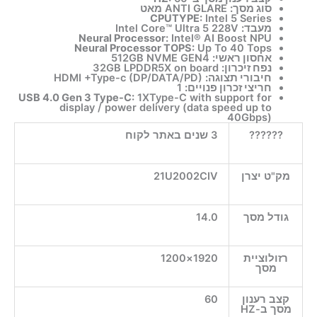
סוג מסך:
ANTI GLARE מאט
CPUTYPE:
Intel 5 Series
מעבד:
Intel Core™ Ultra 5 228V
Neural Processor:
Intel® AI Boost NPU
Neural Processor TOPS:
Up To 40 Tops
אחסון ראשי:
512GB NVME GEN4
נפח זיכרון:
32GB LPDDR5X on board
חיבורי תצוגה:
HDMI +Type-c (DP/DATA/PD)
חריצי זכרון פנויים:
1
USB 4.0 Gen 3 Type-C:
1XType-C with support for
display / power delivery (data speed up to
40Gbps)
??????
3 שנים באתר לקוח
מק"ט יצרן
21U2002CIV
גודל מסך
14.0
רזולוציית
1920×1200
מסך
קצב רענון
60
מסך ב-HZ