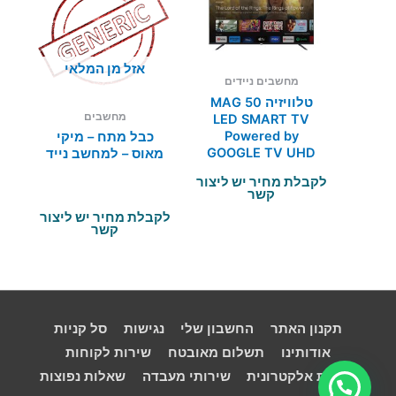
אזל מן המלאי
מחשבים ניידים
טלוויזיה MAG 50
מחשבים
LED SMART TV
Powered by
כבל מתח – מיקי
GOOGLE TV UHD
מאוס – למחשב נייד
לקבלת מחיר יש ליצור
קשר
לקבלת מחיר יש ליצור
קשר
תקנון האתר
החשבון שלי
נגישות
סל קניות
אודותינו
תשלום מאובטח
שירות לקוחות
פסולת אלקטרונית
שירותי מעבדה
שאלות נפוצות