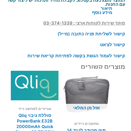
המוצר מוצג כעת בקטלוג. לקבלת מחיר וזמינות יש ליצור קשר
עם החנות.
תיאור
מידע נוסף
מוקד שירות לקוחות ארצי : 03-374-1339
קישור לשליחת פניה כתובה (מייל)
קישור לצ'אט
קישור לעמוד הגשת בקשה לפתיחת קריאת שירות
מוצרים קשורים
אזל מן המלאי
אביזרים למחשב נייד
סוללת גיבוי Qliq
PowerBank E32B
מחשבים ניידים
20000mAh Quick
תיק מהודר לנייד 14