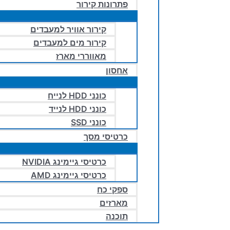
פתרונות קירור
קירור אוויר למעבדים
קירור מים למעבדים
מאווררי מארז
אחסון
כונני HDD לנייח
כונני HDD לנייד
כונני SSD
כרטיסי מסך
כרטיסי גיימינג NVIDIA
כרטיסי גיימינג AMD
ספקי כח
מארזים
תוכנה