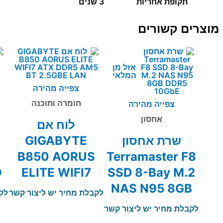
תקופת אחריות
3 שנים
מוצרים קשורים
אזל מן
המלאי
צפייה מהירה
חומרה ותוכנה
צפייה מהירה
אחסון
לוח אם
שרת אחסון
GIGABYTE
B850 AORUS
Terramaster F8
O
ELITE WIFI7
SSD 8-Bay M.2
ATX DDR5 AM5
NAS N95 8GB
לקבלת מחיר יש ליצור קשר
לק
BT 2.5GBE LAN
DDR5 10GbE
לקבלת מחיר יש ליצור קשר