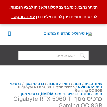
האתר נמצא כעת במצב קטלוג ולא ניתן לבצע הזמנות.
לפרטים נוספים ניתן לפנות אלינו דרך
עמוד צור קשר
.
ילוג
תוכן
תפרי
ראשי
Products
search
עמוד הבית
/
חנות
/
חומרה ותוכנה
/
כרטיסי מסך
/
כרטיסי
גיימינג NVIDIA
/ כרטיס מסך Gigabyte RTX 5060 Ti
Gaming OC 8GB
חומרה ותוכנה
,
כרטיסי גיימינג NVIDIA
,
כרטיסי מסך
כרטיס מסך Gigabyte RTX 5060 Ti
Gaming OC 8GB