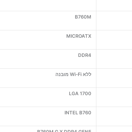
B760M
MICROATX
DDR4
ללא Wi-Fi מובנה
LGA 1700
INTEL B760
B760M G X DDR4 GEN5