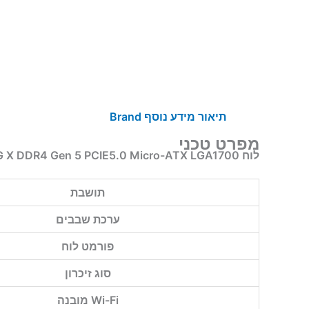
תיאור
מידע נוסף
Brand
מפרט טכני
לוח Gigabyte B760M GAMING X DDR4 Gen 5 PCIE5.0 Micro-ATX LGA1700
תושבת
ערכת שבבים
פורמט לוח
סוג זיכרון
Wi-Fi מובנה