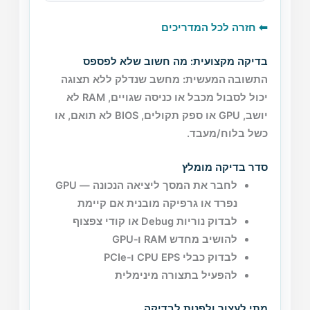
⬅ חזרה לכל המדריכים
בדיקה מקצועית: מה חשוב שלא לפספס
התשובה המעשית:
מחשב שנדלק ללא תצוגה
יכול לסבול מכבל או כניסה שגויים, RAM לא
יושב, GPU או ספק תקולים, BIOS לא תואם, או
כשל בלוח/מעבד.
סדר בדיקה מומלץ
לחבר את המסך ליציאה הנכונה — GPU
נפרד או גרפיקה מובנית אם קיימת
לבדוק נוריות Debug או קודי צפצוף
להושיב מחדש RAM ו‑GPU
לבדוק כבלי CPU EPS ו‑PCIe
להפעיל בתצורה מינימלית
מתי לעצור ולפנות לבדיקה