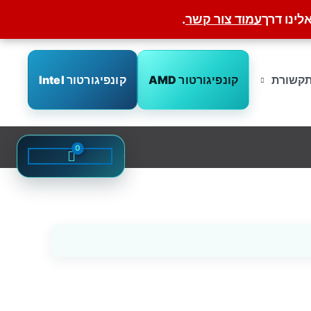
לינו דרך
עמוד צור קשר
.
קונפיגורטור AMD
קונפיגורטור Intel
קשורת