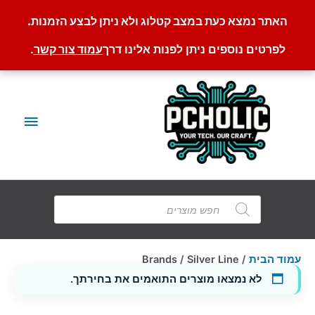
האתר נמצא כעת במצב קטלוג ולא ניתן לבצע הזמנות.
לפרטים נוספים ניתן לפנות אלינו דרך
עמוד צור קשר
.
ילוג
תוכן
תפריט
ראשי
Products
search
עמוד הבית
/ Brands / Silver Line
לא נמצאו מוצרים התואמים את בחירתך.