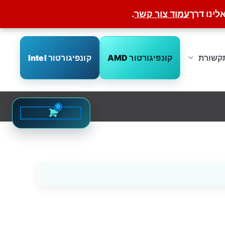
לינו דרך
עמוד צור קשר
.
קונפיגורטור AMD
קונפיגורטור Intel
קשורת