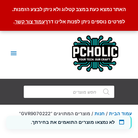
האתר נמצא כעת במצב קטלוג ולא ניתן לבצע הזמנות.
לפרטים נוספים ניתן לפנות אלינו דרך
עמוד צור קשר
.
ילוג
תוכן
תפריט
ראשי
Products
search
עמוד הבית
/
חנות
/ מוצרים המתויגים “GVR9070222”
לא נמצאו מוצרים התואמים את בחירתך.