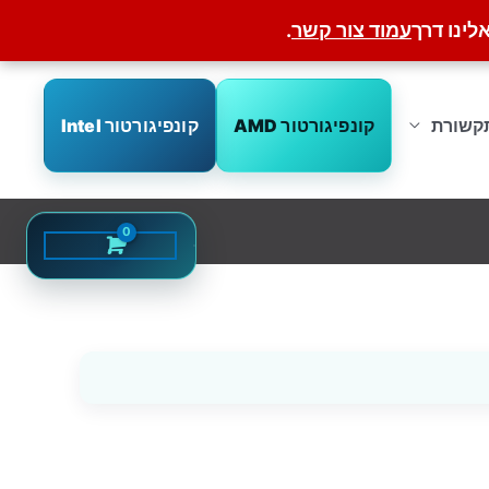
לינו דרך
עמוד צור קשר
.
קונפיגורטור AMD
קונפיגורטור Intel
קשורת