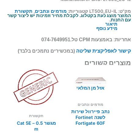
מק"ט:
LT500_EU-IL
קטגוריות:
מודמים ונתבים
,
תקשורת
המוצר מוצג כעת בקטלוג. לקבלת מחיר וזמינות יש ליצור קשר
עם החנות.
תיאור
מידע נוסף
אחריות:
באמצעות CPM טל.074-7649951
קישור לאפליקצית שליטה
(במכשירים נתמכים בלבד)
מוצרים קשורים
אזל מן המלאי
מודמים ונתבים
נתב פיירוול שירות
תקשורת
לשנה Fortinet
מגשר Cat 5E – 0.5
Fortigate 60F
m