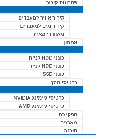
פתרונות קירור
קירור אוויר למעבדים
קירור מים למעבדים
מאווררי מארז
אחסון
כונני HDD לנייח
כונני HDD לנייד
כונני SSD
כרטיסי מסך
כרטיסי גיימינג NVIDIA
כרטיסי גיימינג AMD
ספקי כח
מארזים
תוכנה