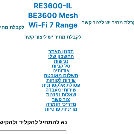
RE3600-IL
BE3600 Mesh
בלת מחיר יש ליצור קשר
Wi-Fi 7 Range
לקבלת מחיר
Extender
לקבלת מחיר יש ליצור קשר
תקנון האתר
החשבון שלי
נגישות
סל קניות
אודותינו
תשלום מאובטח
שירות לקוחות
פסולת אלקטרונית
שירותי מעבדה
שאלות נפוצות
צור קשר
מדריכי חומרה
מדיניות פרטיות
נא להתחיל להקליד ולהקיש Enter כדי לחפ