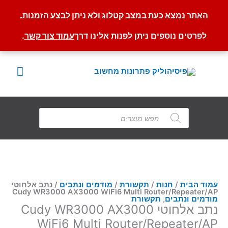
האתר נמצא כעת במצב קטלוג ולא ניתן לבצע הזמנות.
לפרטים נוספים ניתן לפנות אלינו דרך
עמוד צור קשר
.
ילוג
תוכן
תפרי
ראשי
Products
search
עמוד הבית
/
חנות
/
תקשורת
/
מודמים ונתבים
/ נתב אלחוטי
Cudy WR3000 AX3000 WiFi6 Multi Router/Repeater/AP
מודמים ונתבים
,
תקשורת
נתב אלחוטי Cudy WR3000 AX3000
WiFi6 Multi Router/Repeater/AP