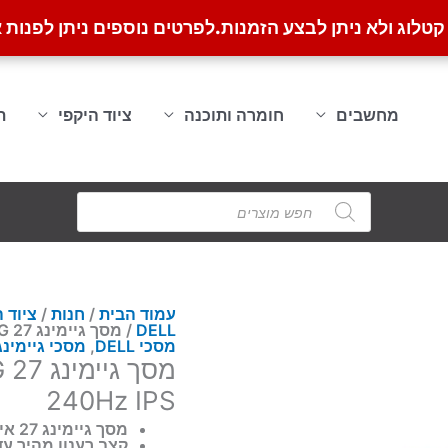
לוג ולא ניתן לבצע הזמנות.
לפרטים נוספים ניתן לפנות א
מחשבים
חומרה ותוכנה
ציוד היקפי
ת
Products
search
עמוד הבית
/
חנות
/
ציוד 
DELL
/ מסך גיימינג Dell SE2726HG 27 אינץ׳ FHD 240Hz IPS
מסכי DELL
,
מסכי גיימינג
240Hz IPS
מסך גיימינג 27 אינץ׳ ברזולוציית Full HD ‏1920×1080
קצב רענון מהיר עד 240Hz לתנועה חלקה וח