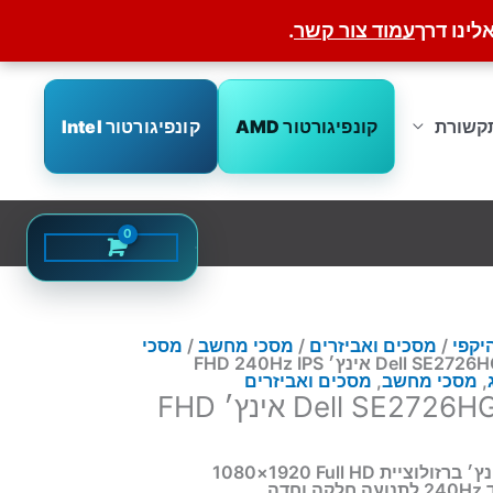
לינו דרך
עמוד צור קשר
.
קונפיגורטור AMD
קונפיגורטור Intel
קשורת
היקפי
/
מסכים ואביזרים
/
מסכי מחשב
/
מסכי
,
מסכי מחשב
,
מסכים ואביזרים
מסך גיימינג Dell SE2726HG 27 אינץ׳ FHD
דה