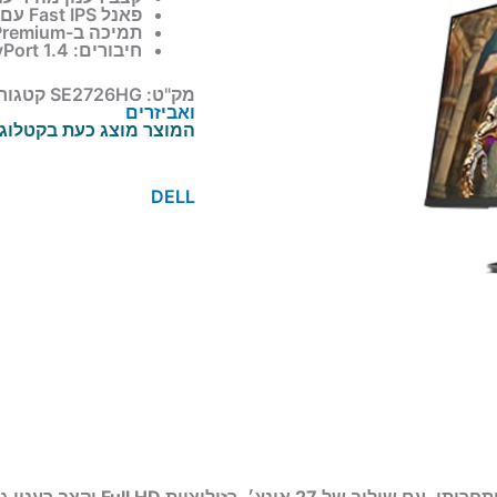
פאנל Fast IPS עם זמני תגובה מהירים עד 0.5ms GTG
תמיכה ב-AMD FreeSync Premium להפחתת קריעות וגמגומים
חיבורים: 2x HDMI + 1x DisplayPort 1.4
מק"ט:
SE2726HG
קטגורי
ואביזרים
המוצר מוצג כעת בקטלוג. 
DELL
ותחרותי, עם שילוב של
27 אינץ׳
, רזולוציית
Full HD
וקצב רענון ג