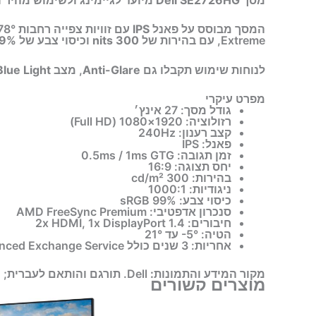
המסך מבוסס על
פאנל IPS
עם זוויות צפייה רחבות 178°/178°, ותומך ב-
Extreme, עם בהירות של
300 nits
וכיסוי צבע של
% sRGB
לנוחות שימוש תקבלו גם
Anti-Glare
, מצב
lue Light
מפרט עיקרי
גודל מסך: 27 אינץ׳
רזולוציה: 1920×1080 (Full HD)
קצב רענון: 240Hz
פאנל: IPS
זמן תגובה: 0.5ms / 1ms GTG
יחס תצוגה: 16:9
בהירות: 300 cd/m²
ניגודיות: 1000:1
כיסוי צבע: 99% sRGB
סנכרון אדפטיבי: AMD FreeSync Premium
חיבורים: 2x HDMI, 1x DisplayPort 1.4
הטיה: ‎-5° עד 21°
אחריות: 3 שנים כולל Advanced Exchange Service לפי היצרן
מקור המידע והתמונות:
Dell. תורגם והותאם לעברית; מפרט היצרן הוא הקובע.
מוצרים קשורים